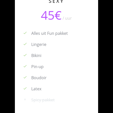
SEXY
45€
/ uur
Alles uit Fun pakket
Lingerie
Bikini
Pin-up
Boudoir
Latex
Spicy pakket