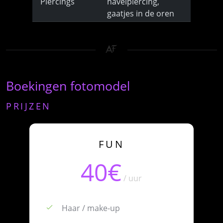
Piercings
navelpiercing,
gaatjes in de oren
Boekingen fotomodel
PRIJZEN
FUN
40€
/ uur
Haar / make-up