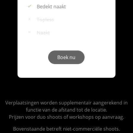
Bedekt naakt
Topless
Naakt
Boek nu
Verplaatsingen worden supplementair aangerekend in
functie van de afstand tot de locatie.
Prijzen voor duo shoots of workshops op aanvraag.
Bovenstaande betreft niet-commerciële shoots.