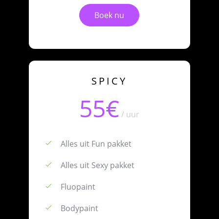
Boek nu
SPICY
55€
/ uur
Alles uit Fun pakket
Alles uit Sexy pakket
Fluopaint
Bodypaint