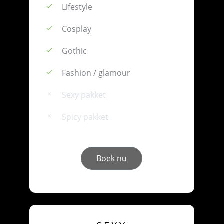
Lifestyle
Cosplay
Gothic
Fashion / glamour
Sexy pakket
Spicy pakket
Boek nu